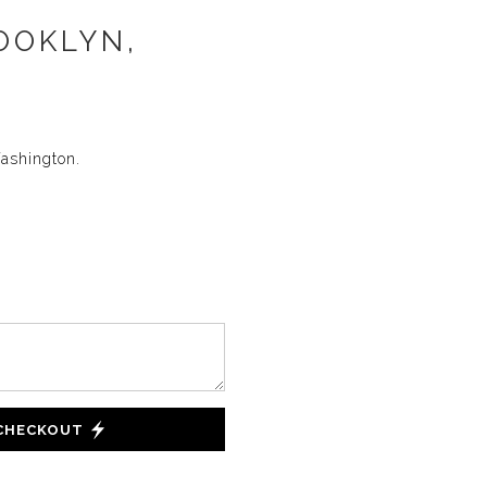
OOKLYN,
ashington.
 CHECKOUT